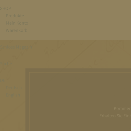
SHOP
Produkte
Mein Konto
Warenkorb
Schloss Magazin
Suche
DE
Deutsch
English
Kommen S
Erhalten Sie Ei