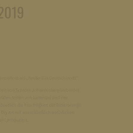
2019
eichnet als „Bester Gin Deutschlands“
alen von Schloss Johannisberg verbindet
oralen Noten von Lavendel und der
eutlich die Fruchtigkeit der Bitterorange.
ry Art mit ausschließlich natürlichen
ahl produziert.