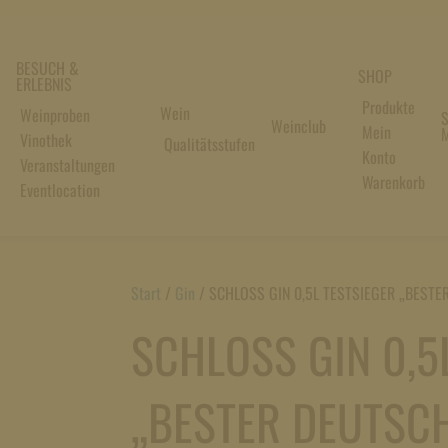
BESUCH &
SHOP
ERLEBNIS
Produkte
Wein
Weinproben
S
Weinclub
Mein
M
Vinothek
Qualitätsstufen
Konto
Veranstaltungen
Warenkorb
Eventlocation
Start
/
Gin
/
SCHLOSS GIN 0,5L TESTSIEGER „BESTE
SCHLOSS GIN 0,5
„BESTER DEUTSCH