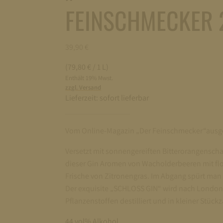
FEINSCHMECKER 
39,90
€
(79,80 € / 1 L)
Enthält 19% Mwst.
zzgl. Versand
Lieferzeit:
sofort lieferbar
Vom Online-Magazin „Der Feinschmecker“ausgez
Versetzt mit sonnengereiften Bitterorangensch
dieser Gin Aromen von Wacholderbeeren mit fl
Frische von Zitronengras. Im Abgang spürt man d
Der exquisite „SCHLOSS GIN“ wird nach London D
Pflanzenstoffen destilliert und in kleiner Stückz
44 vol% Alkohol