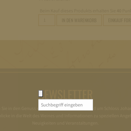
Beim Kauf dieses Produkts erhalten Sie
40
Punk
SCHLOSS
IN DEN WARENKORB
EINKAUF FO
GIN
0,5L
TESTSIEGER
„BESTER
DEUTSCHER
GIN“
FEINSCHMECKER
2019
Menge
NEWSLETTER
Search
ie in den Genuss exklusiver Informationen rund um Schloss Joha
for:
nblicke in die Welt des Weines und Informationen zu speziellen Ange
Neuigkeiten und Veranstaltungen.