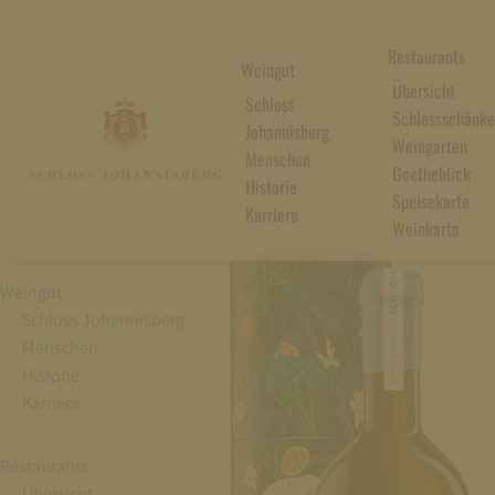
Restaurants
Weingut
Übersicht
Schloss
Schlossschänke
Johannisberg
Weingarten
Menschen
Goetheblick
Historie
Speisekarte
Karriere
Weinkarte
Weingut
Schloss Johannisberg
Menschen
Historie
Karriere
Restaurants
Übersicht