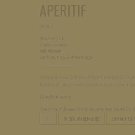
APERITIF
39,90
€
(53,20 € / 1 L)
Enthält 19% Mwst.
zzgl. Versand
Lieferzeit:
ca. 3-4 Werktage
Hergestellt aus Schloss Johannisberger Grünlac
Botanicals, abgerundet durch das zarte Aroma 
16 vol% Alkohol
Beim Kauf dieses Produkts erhalten Sie
40
Punk
SCHLOSS
IN DEN WARENKORB
EINKAUF FO
VERMOUTH
LIMITIERTE