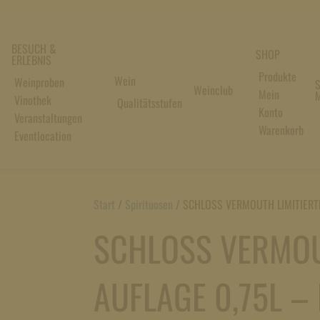
BESUCH &
SHOP
ERLEBNIS
Produkte
Wein
Weinproben
S
Weinclub
Mein
M
Vinothek
Qualitätsstufen
Konto
Veranstaltungen
Warenkorb
Eventlocation
Start
/
Spirituosen
/
SCHLOSS VERMOUTH LIMITIERTE
SCHLOSS VERMOU
AUFLAGE 0,75L –