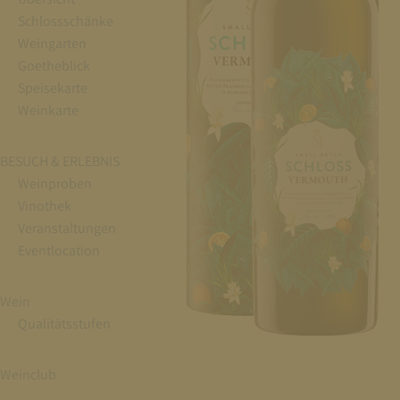
Schlossschänke
Weingarten
Goetheblick
Speisekarte
Weinkarte
BESUCH & ERLEBNIS
Weinproben
Vinothek
Veranstaltungen
Eventlocation
Wein
Qualitätsstufen
Weinclub