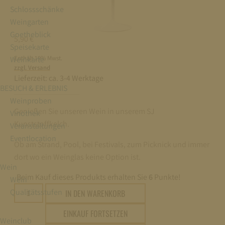
Schlossschänke
Weingarten
Goetheblick
5,90
€
Speisekarte
Enthält 19% Mwst.
Weinkarte
zzgl. Versand
Lieferzeit:
ca. 3-4 Werktage
BESUCH & ERLEBNIS
Weinproben
Genießen Sie unseren Wein in unserem SJ
Vinothek
Kunststoffkelch.
Veranstaltungen
Eventlocation
Ob am Strand, Pool, bei Festivals, zum Picknick und immer
dort wo ein Weinglas keine Option ist.
Wein
Beim Kauf dieses Produkts erhalten Sie
6
Punkte!
Wein
SJ
Qualitätsstufen
IN DEN WARENKORB
Kunststoffkelch
EINKAUF FORTSETZEN
Menge
Weinclub