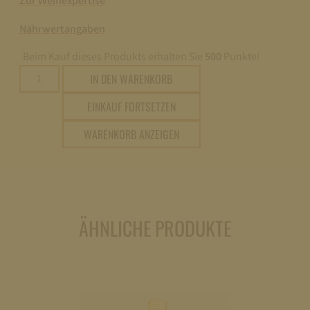
Zur Weinexpertise
Nährwertangaben
Beim Kauf dieses Produkts erhalten Sie
500
Punkte!
Ex-
IN DEN WARENKORB
Bibliotheca
EINKAUF FORTSETZEN
Cuvée
»100«
WARENKORB ANZEIGEN
Spätlese
0,75l
Menge
ÄHNLICHE PRODUKTE