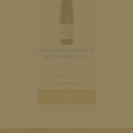
2021 SCHLOSS JOHANNISBERG
GRÜNLACK SPÄTLESE 1,5L
104,00
€
Enthält 19% Mwst.
(69,33 € / 1 L)
zzgl. Versand
In
den
Warenkorb
legen