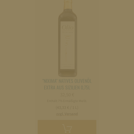
"NIXIMA" NATIVES OLIVENÖL
EXTRA AUS SIZILIEN 0,75L
32,50
€
Enthält 7% Ermäßigte MwSt.
(43,33 € / 1 L)
zzgl. Versand
In
den