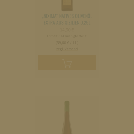
„NIXIMA“ NATIVES OLIVENÖL
EXTRA AUS SIZILIEN 0,25L
14,90
€
Enthält 7% Ermäßigte MwSt.
(59,60 € / 1 L)
zzgl. Versand
In
den
Warenkorb
legen