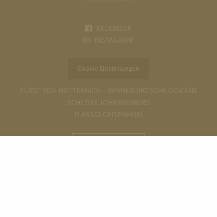
FACEBOOK
INSTAGRAM
Cookie Einstellungen
FÜRST VON METTERNICH – WINNEBURG’SCHE DOMÄNE
SCHLOSS JOHANNISBERG
D-65366 GEISENHEIM
AGB
IMPRESSUM
WIDERRUFSBELEHRUNG
DATENSCHUTZERKLÄRUNG
COMPLIANCE ORGANISATION