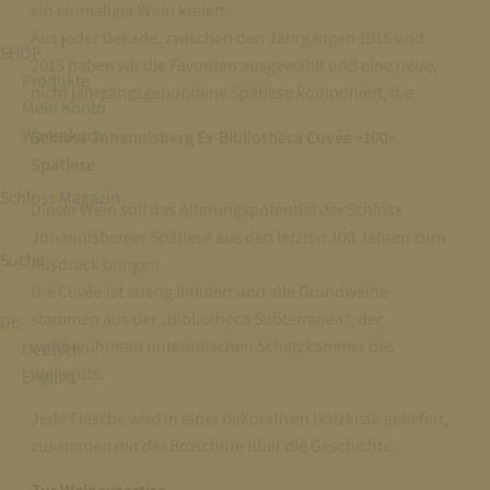
ein einmaliger Wein kreiert.
Aus jeder Dekade, zwischen den Jahrgängen 1915 und
SHOP
2015 haben wir die Favoriten ausgewählt und eine neue,
Produkte
nicht jahrgangsgebundene Spätlese komponiert, die
Mein Konto
Warenkorb
Schloss Johannisberg Ex-Bibliotheca Cuvée »100«
Spätlese
Schloss Magazin
Dieser Wein soll das Alterungspotential der Schloss
Johannisberger Spätlese aus den letzten 100 Jahren zum
Suche
Ausdruck bringen.
Die Cuvée ist streng limitiert und alle Grundweine
stammen aus der „Bibliotheca Subterranea“, der
DE
weltberühmten unterirdischen Schatzkammer des
Deutsch
Weinguts.
English
Jede Flasche wird in einer dekorativen Holzkiste geliefert,
zusammen mit der Broschüre über die Geschichte.