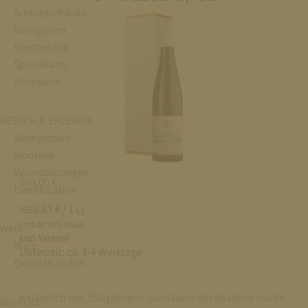
Schlossschänke
Weingarten
Goetheblick
Speisekarte
Weinkarte
BESUCH & ERLEBNIS
Weinproben
Vinothek
Veranstaltungen
500,00
€
Eventlocation
(666,67 € / 1 L)
Enthält 19% Mwst.
Wein
zzgl. Versand
Wein
Lieferzeit:
ca. 3-4 Werktage
Qualitätsstufen
Anlässlich des 250-jährigen Jubiläums der Spätlese wurde
Weinclub