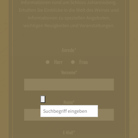
Informationen rund um Schloss Johannisberg.
Erhalten Sie Einblicke in die Welt des Weines und
Informationen zu speziellen Angeboten,
wichtigen Neuigkeiten und Veranstaltungen.
Anrede*
Herr
Frau
Vorname*
Name*
Search
for:
E-Mail*