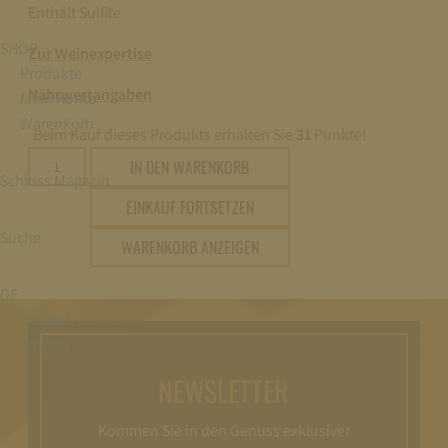
Enthält Sulfite
SHOP
Zur Weinexpertise
Produkte
Nährwertangaben
Mein Konto
Warenkorb
Beim Kauf dieses Produkts erhalten Sie
31
Punkte!
2024
IN DEN WARENKORB
Schloss Magazin
Schloss
EINKAUF FORTSETZEN
Johannisberg
Bronzelack
Suche
WARENKORB ANZEIGEN
Qualitätswein
trocken
DE
0,75l
Deutsch
Menge
English
NEWSLETTER
Kommen Sie in den Genuss exklusiver