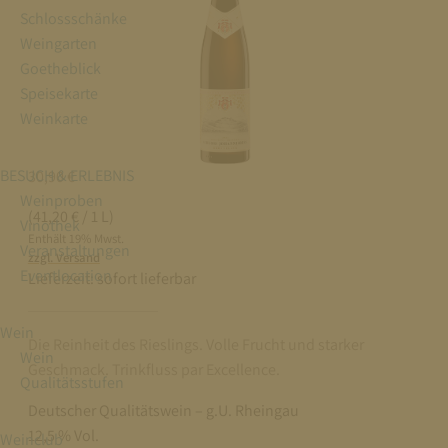
Schlossschänke
Weingarten
Goetheblick
Speisekarte
Weinkarte
BESUCH & ERLEBNIS
30,90
€
Weinproben
(41,20 € / 1 L)
Vinothek
Enthält 19% Mwst.
Veranstaltungen
zzgl. Versand
Eventlocation
Lieferzeit:
sofort lieferbar
Wein
Die Reinheit des Rieslings. Volle Frucht und starker
Wein
Geschmack. Trinkfluss par Excellence.
Qualitätsstufen
Deutscher Qualitätswein – g.U. Rheingau
12,5 % Vol.
Weinclub