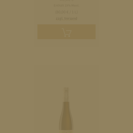
Enthält 19% Mwst.
(80,00 € / 1 L)
zzgl. Versand
In
den
Warenkorb
legen