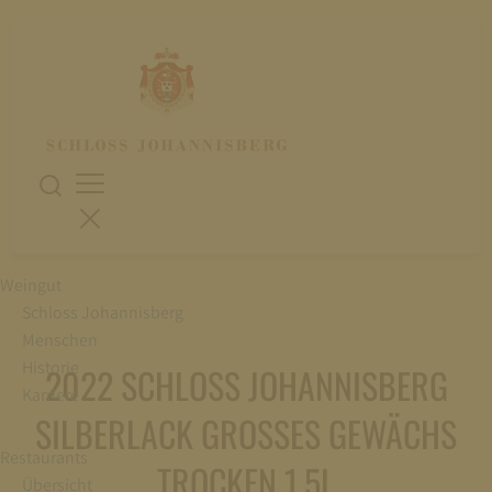
Weingut
Schloss Johannisberg
Menschen
Historie
2022 SCHLOSS JOHANNISBERG
Karriere
SILBERLACK GROSSES GEWÄCHS T
Restaurants
ROCKEN 1,5L
Übersicht