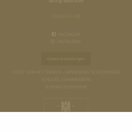
Vertrag widerrufen
FOLGEN SIE UNS
FACEBOOK
INSTAGRAM
Cookie Einstellungen
FÜRST VON METTERNICH – WINNEBURG’SCHE DOMÄNE
SCHLOSS JOHANNISBERG
D-65366 GEISENHEIM
AGB
IMPRESSUM
WIDERRUFSBELEHRUNG