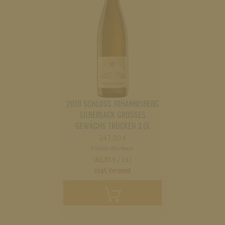
2019 SCHLOSS JOHANNISBERG
SILBERLACK GROSSES G
EWÄCHS TROCKEN 3,0L
247,00
€
Enthält 19% Mwst.
(82,33 € / 1 L)
zzgl. Versand
In
den
Warenkorb
legen