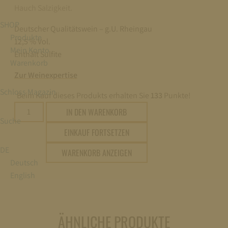
Hauch Salzigkeit.
SHOP
Deutscher Qualitätswein – g.U. Rheingau
Produkte
12,5 % Vol.
Mein Konto
Enthält Sulfite
Warenkorb
Zur Weinexpertise
Schloss Magazin
Beim Kauf dieses Produkts erhalten Sie
133
Punkte!
2022
IN DEN WARENKORB
Suche
Schloss
EINKAUF FORTSETZEN
Johannisberg
Silberlack
DE
WARENKORB ANZEIGEN
Großes
Deutsch
Gewächs
English
trocken
1,5L
Menge
ÄHNLICHE PRODUKTE