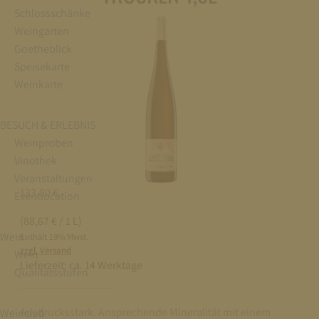
Schlossschänke
Weingarten
Goetheblick
Speisekarte
Weinkarte
BESUCH & ERLEBNIS
Weinproben
Vinothek
Veranstaltungen
133,00
€
Eventlocation
(88,67 € / 1 L)
Wein
Enthält 19% Mwst.
zzgl. Versand
Wein
Lieferzeit:
ca. 14 Werktage
Qualitätsstufen
Ausdrucksstark. Ansprechende Mineralität mit einem
Weinclub