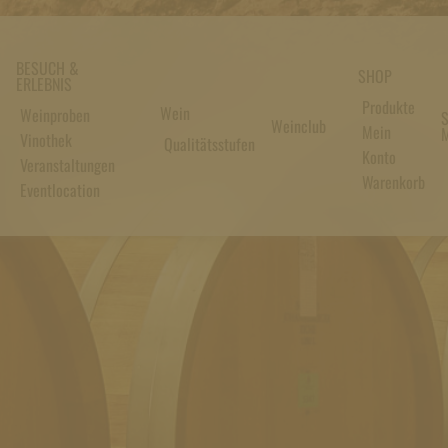
BESUCH &
SHOP
ERLEBNIS
Produkte
Wein
Weinproben
S
Weinclub
Mein
M
Vinothek
Qualitätsstufen
Konto
Veranstaltungen
Warenkorb
Eventlocation