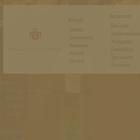
Restaurants
Weingut
Übersicht
Schloss
Schlossschänke
Johannisberg
Weingarten
Menschen
Goetheblick
Historie
Speisekarte
Karriere
Weinkarte
Weingut
Schloss Johannisberg
Menschen
Historie
Karriere
Restaurants
Übersicht