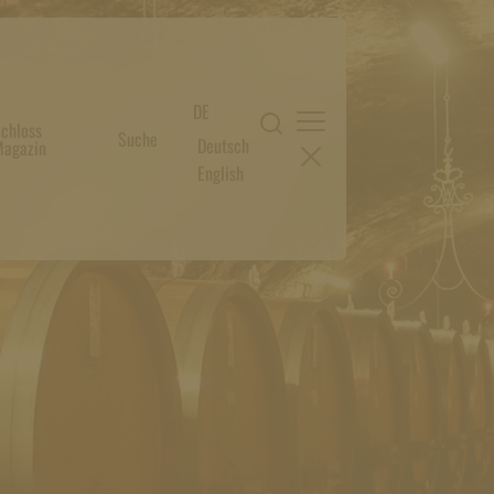
DE
chloss
Suche
Deutsch
agazin
English