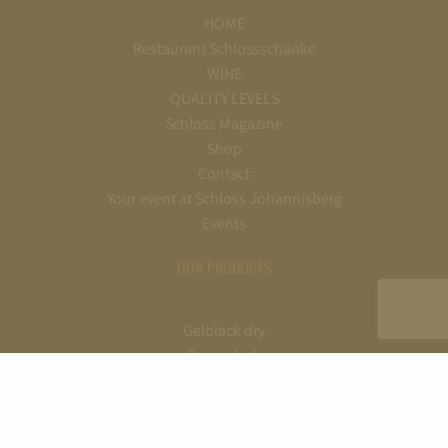
HOME
Restaurant Schlossschänke
WINE
QUALITY LEVELS
Schloss Magazine
Shop
Contact
Your event at Schloss Johannisberg
Events
OUR PRODUCTS
Gelblack dry
Bronzelack
Silberlack
Goldlack
Gelblack off-dry